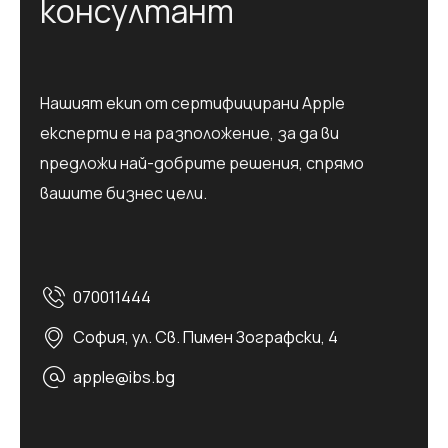
к
о
н
с
у
л
т
а
н
т
Нашият екип от сертифицирани Apple
експерти е на разположение, за да ви
предложи най-добрите решения, спрямо
вашите бизнес цели.
070011444
София, ул. Св. Пимен Зографски, 4
apple@ibs.bg