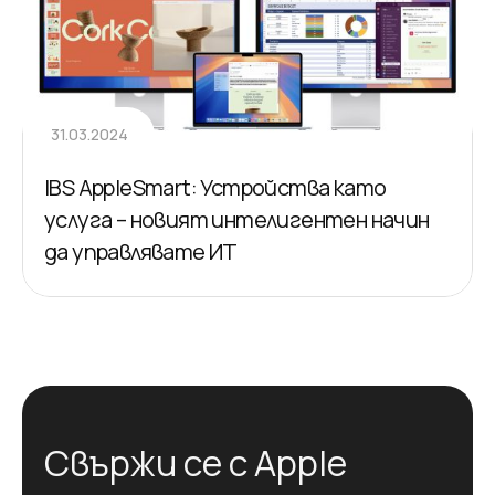
31.03.2024
IBS AppleSmart: Устройства като
услуга – новият интелигентен начин
да управлявате ИТ
С
в
ъ
р
ж
и
с
е
с
A
p
p
l
e