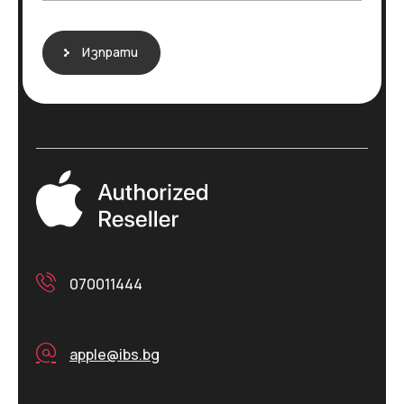
н
и
е
Изпрати
*
070011444
apple@ibs.bg